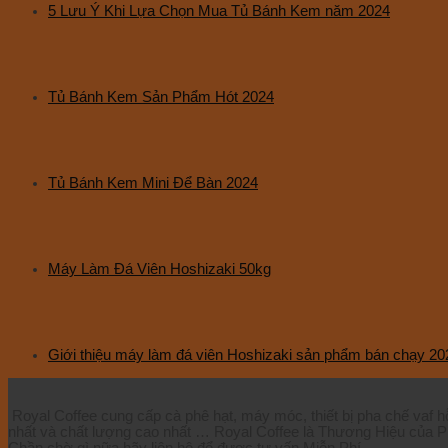
5 Lưu Ý Khi Lựa Chọn Mua Tủ Bánh Kem năm 2024
Tủ Bánh Kem Sản Phẩm Hót 2024
Tủ Bánh Kem Mini Để Bàn 2024
Máy Làm Đá Viên Hoshizaki 50kg
Giới thiệu máy làm đá viên Hoshizaki sản phẩm bán chạy 20
Royal Coffee cung cấp cà phê hạt, máy móc, thiết bị pha chế vaf h
nhất và chất lượng cao nhất … Royal Coffee là Thương Hiệu của P
Chần chờ gì nữa hãy liên hệ để được tư vấn Miễn Phí