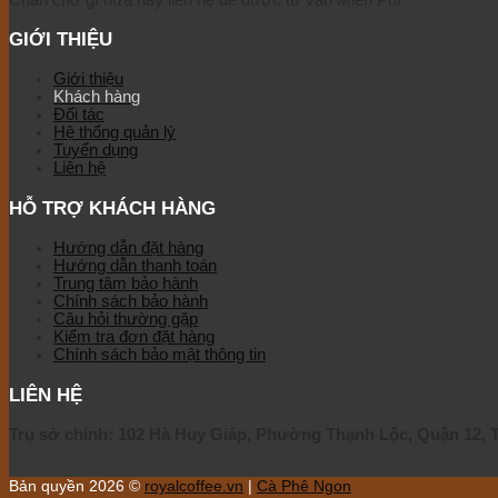
GIỚI THIỆU
Giới thiệu
Khách hàng
Đối tác
Hệ thống quản lý
Tuyển dụng
Liên hệ
HỖ TRỢ KHÁCH HÀNG
Hướng dẫn đặt hàng
Hướng dẫn thanh toán
Trung tâm bảo hành
Chính sách bảo hành
Câu hỏi thường gặp
Kiểm tra đơn đặt hàng
Chính sách bảo mật thông tin
LIÊN HỆ
Trụ sở chính: 102 Hà Huy Giáp, Phường Thạnh Lộc, Quận 12,
Bản quyền 2026 ©
royalcoffee.vn
|
Cà Phê Ngon