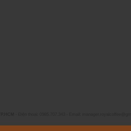
 TP.HCM
- Điện thoại: 0985.707.343 - Email: manager.royalcoffee@gmai