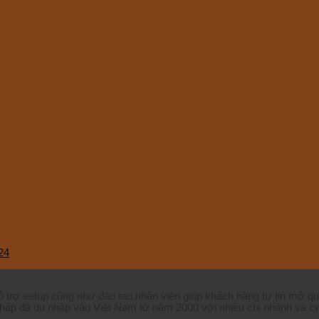
24
ỗ trợ setup cũng như đào tạo nhân viên giúp khách hàng tự tin mở q
háp đã du nhập vào Việt Nam từ năm 2000 với nhiều chi nhánh và cw