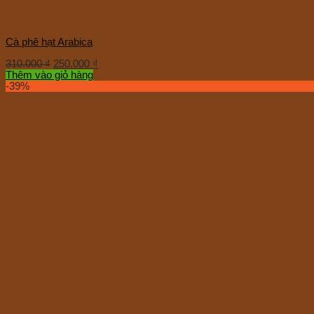
Cà phê hạt Arabica
310.000
₫
250.000
₫
Thêm vào giỏ hàng
-39%