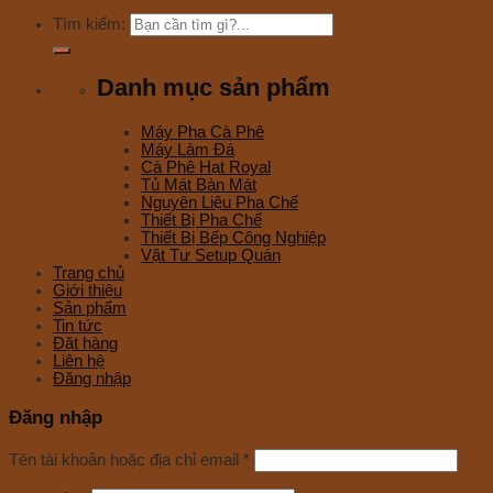
Tìm kiếm:
Danh mục sản phẩm
Máy Pha Cà Phê
Máy Làm Đá
Cà Phê Hạt Royal
Tủ Mát Bàn Mát
Nguyên Liệu Pha Chế
Thiết Bị Pha Chế
Thiết Bị Bếp Công Nghiệp
Vật Tư Setup Quán
Trang chủ
Giới thiệu
Sản phẩm
Tin tức
Đặt hàng
Liên hệ
Đăng nhập
Đăng nhập
Tên tài khoản hoặc địa chỉ email
*