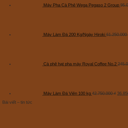
Máy Pha Cà Phê Wega Pegaso 2 Group
95.
Máy Làm Đá 200 Kg/Ngày Hiroki
61.250.000
Cà phê hạt pha máy Royal Coffee No.2
245.
Máy Làm Đá Viên 100 kg
42.750.000
₫
36.85
Bài viết – tin tức