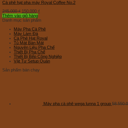
Cà phê hạt pha máy Royal Coffee No.2
245.000
₫
150.000
₫
Thêm vào giỏ hàng
Danh mục sản phẩm
Máy Pha Cà Phê
Máy Làm Đá
Cà Phê Hạt Royal
Tủ Mát Bàn Mát
Nguyên Liệu Pha Chế
Thiết Bị Pha Chế
Thiết Bị Bếp Công Nghiệp
Vật Tư Setup Quán
Sản phẩm bán chạy
Máy pha cà phê wega lunna 1 group
58.550.