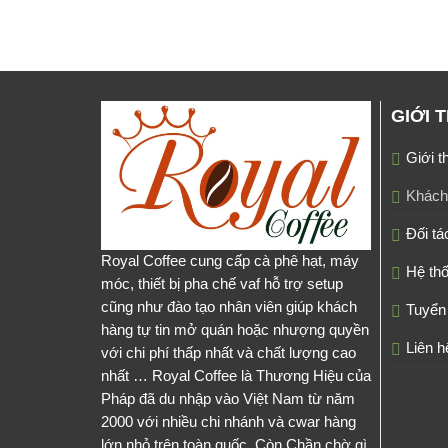
GIỚI 
Giới t
Khách
Đối tá
Royal Coffee cung cấp cà phê hạt, máy
Hệ thố
móc, thiết bị pha chế vaf hỗ trợ setup
cũng như đào tạo nhân viên giúp khách
Tuyển
hàng tự tin mở quán hoặc nhượng quyền
Liên h
với chi phí thấp nhất và chất lượng cao
nhất … Royal Coffee là Thương Hiệu của
Pháp đã du nhập vào Việt Nam từ năm
2000 với nhiều chi nhánh và cwar hàng
lớn nhỏ trên toàn quốc. Còn Chần chờ gì