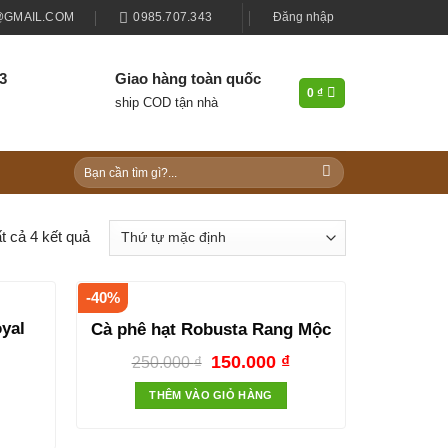
@GMAIL.COM
0985.707.343
Đăng nhập
43
Giao hàng toàn quốc
0
₫
ship COD tận nhà
Tìm
kiếm:
ất cả 4 kết quả
-40%
yal
Cà phê hạt Robusta Rang Mộc
150.000
₫
250.000
₫
₫
THÊM VÀO GIỎ HÀNG