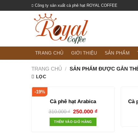
Skip
Công ty sản xuất cà phê hạt ROYAL COFFEE
to
content
TRANG CHỦ
GIỚI THIỆU
SẢN PHẨM
TRANG CHỦ
/
SẢN PHẨM ĐƯỢC GẮN THẺ
LỌC
-19%
Cà phê hạt Arabica
Cà 
250.000
₫
310.000
₫
THÊM VÀO GIỎ HÀNG