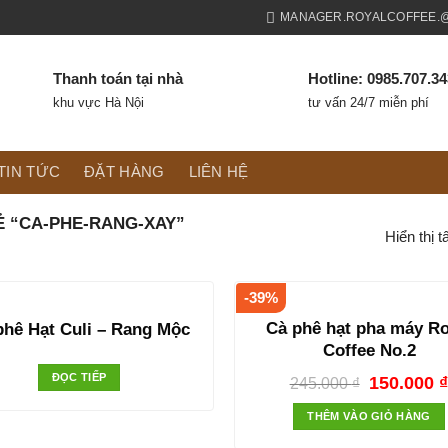
MANAGER.ROYALCOFFEE.
Thanh toán tại nhà
Hotline: 0985.707.3
khu vực Hà Nội
tư vấn 24/7 miễn phí
TIN TỨC
ĐẶT HÀNG
LIÊN HỆ
 “CA-PHE-RANG-XAY”
Hiển thị t
-39%
Cà phê hạt pha máy Ro
phê Hạt Culi – Rang Mộc
Coffee No.2
ĐỌC TIẾP
150.000
245.000
₫
THÊM VÀO GIỎ HÀNG