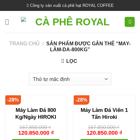
Skip
Công ty sản xuất cà phê hạt ROYAL COFFEE
to
content
TRANG CHỦ
/
SẢN PHẨM ĐƯỢC GẮN THẺ “MAY-
LÀM-DA-800KG”
LỌC
-28%
-28%
Máy Làm Đá 800
Máy Làm Đá Viên 1
Kg/Ngày HIROKI
Tấn Hiroki
167.850.000
₫
167.850.000
₫
120.850.000
₫
120.850.000
₫