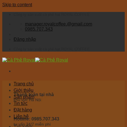
Skip to content
Công ty sản xuất cà phê hạt ROYAL COFFEE
manager.royalcoffee.@gmail.com
0985.707.343
Đăng nhập
Công ty sản xuất cà phê hạt ROYAL COFFEE
Trang chủ
Giới thiệu
Thanh toán tại nhà
Sản phẩm
khu vực Hà Nội
Tin tức
Đặt hàng
Liên hệ
Hotline: 0985.707.343
tư vấn 24/7 miễn phí
Tìm kiếm: