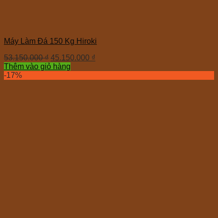
Máy Làm Đá 150 Kg Hiroki
53.150.000
₫
45.150.000
₫
Thêm vào giỏ hàng
-17%