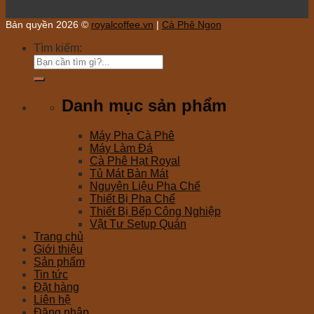
Bản quyền 2026 ©
royalcoffee.vn
|
Cà Phê Ngon
Tìm kiếm:
Danh mục sản phẩm
Máy Pha Cà Phê
Máy Làm Đá
Cà Phê Hạt Royal
Tủ Mát Bàn Mát
Nguyên Liệu Pha Chế
Thiết Bị Pha Chế
Thiết Bị Bếp Công Nghiệp
Vật Tư Setup Quán
Trang chủ
Giới thiệu
Sản phẩm
Tin tức
Đặt hàng
Liên hệ
Đăng nhập