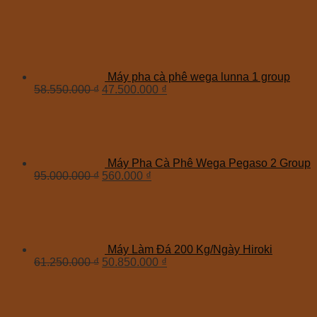
Máy pha cà phê wega lunna 1 group
58.550.000
₫
47.500.000
₫
Máy Pha Cà Phê Wega Pegaso 2 Group
95.000.000
₫
560.000
₫
Máy Làm Đá 200 Kg/Ngày Hiroki
61.250.000
₫
50.850.000
₫