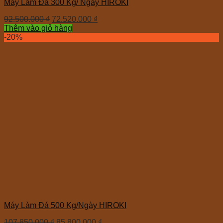
Máy Làm Đá 300 Kg/ Ngày HIROKI
92.500.000
₫
72.520.000
₫
Thêm vào giỏ hàng
-20%
Máy Làm Đá 500 Kg/Ngày HIROKI
107.850.000
₫
85.800.000
₫