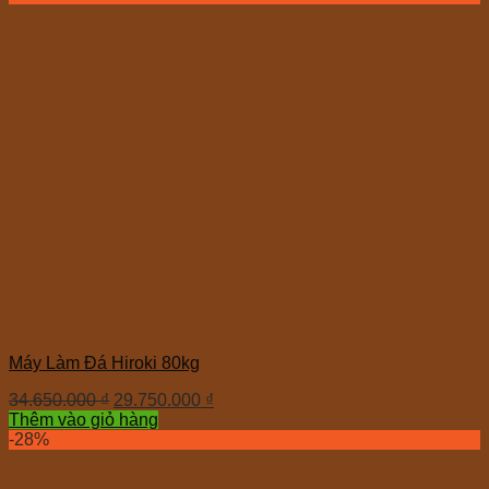
Máy Làm Đá Hiroki 80kg
34.650.000
₫
29.750.000
₫
Thêm vào giỏ hàng
-28%