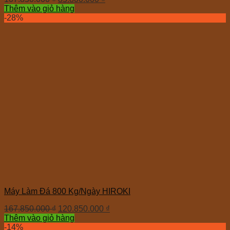
Thêm vào giỏ hàng
-28%
Máy Làm Đá 800 Kg/Ngày HIROKI
167.850.000
₫
120.850.000
₫
Thêm vào giỏ hàng
-14%