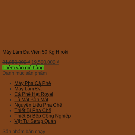
Máy Làm Đá Viên 50 Kg Hiroki
21.850.000
₫
19.500.000
₫
Thêm vào giỏ hàng
Danh mục sản phẩm
Máy Pha Cà Phê
Máy Làm Đá
Cà Phê Hạt Royal
Tủ Mát Bàn Mát
Nguyên Liệu Pha Chế
Thiết Bị Pha Chế
Thiết Bị Bếp Công Nghiệp
Vật Tư Setup Quán
Sản phẩm bán chạy