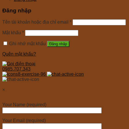
Đăng nhập
Tên tài khoản hoặc địa chỉ email
*
Mật khẩu
*
Ghi nhớ mật khẩu
Đăng nhập
Quên mật khẩu?
0985.707.343
×
Your Name (required)
Your Email (required)