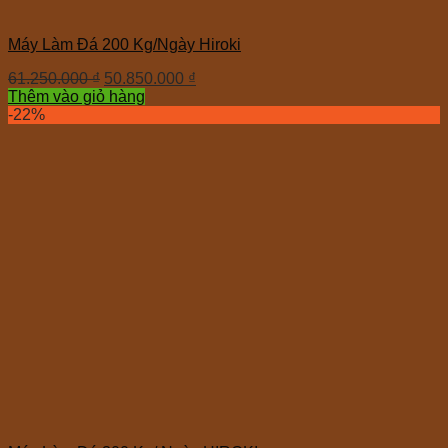
Máy Làm Đá 200 Kg/Ngày Hiroki
61.250.000
₫
50.850.000
₫
Thêm vào giỏ hàng
-22%