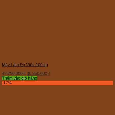
Máy Làm Đá Viên 100 kg
42.750.000
₫
36.850.000
₫
Thêm vào giỏ hàng
-17%