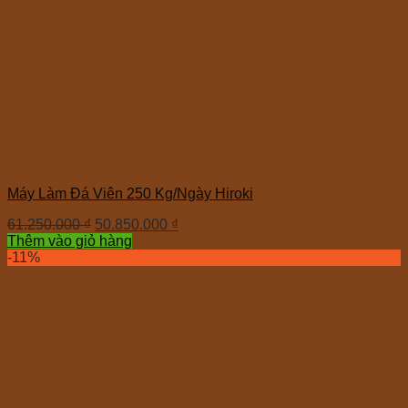
Máy Làm Đá Viên 250 Kg/Ngày Hiroki
61.250.000
₫
50.850.000
₫
Thêm vào giỏ hàng
-11%