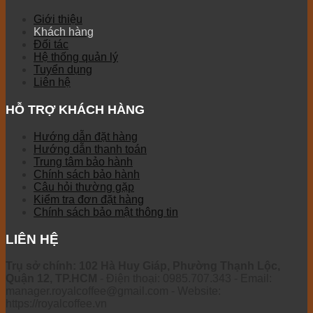
Giới thiệu
Khách hàng
Đối tác
Hệ thống quản lý
Tuyển dụng
Liên hệ
HỖ TRỢ KHÁCH HÀNG
Hướng dẫn đặt hàng
Hướng dẫn thanh toán
Trung tâm bảo hành
Chính sách bảo hành
Câu hỏi thường gặp
Kiểm tra đơn đặt hàng
Chính sách bảo mật thông tin
LIÊN HỆ
Trụ sở chính: 102 Hà Huy Giáp, Phường Thạnh Lộc,
Quận 12, TP.HCM
- Điện thoại: 0985.707.343 - Email:
manager.royalcoffee@gmail.com - Website:
https://royalcoffee.vn