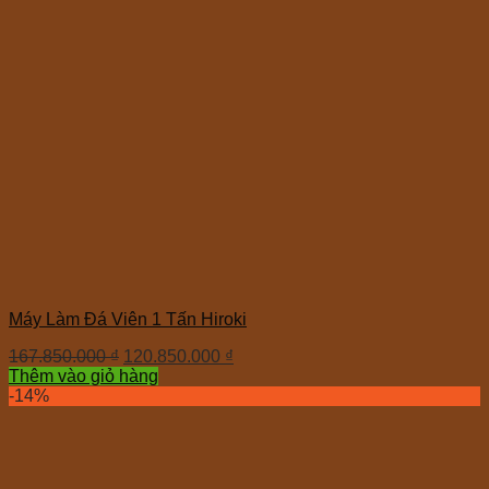
Máy Làm Đá Viên 1 Tấn Hiroki
167.850.000
₫
120.850.000
₫
Thêm vào giỏ hàng
-14%