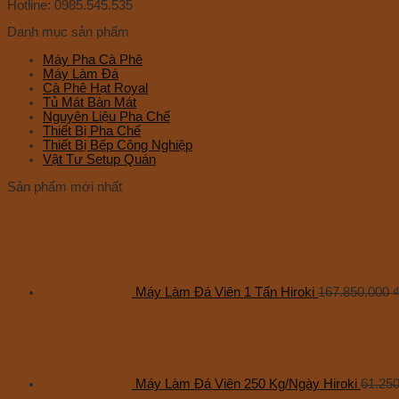
Hotline: 0985.545.535
Danh mục sản phẩm
Máy Pha Cà Phê
Máy Làm Đá
Cà Phê Hạt Royal
Tủ Mát Bàn Mát
Nguyên Liệu Pha Chế
Thiết Bị Pha Chế
Thiết Bị Bếp Công Nghiệp
Vật Tư Setup Quán
Sản phẩm mới nhất
Máy Làm Đá Viên 1 Tấn Hiroki
167.850.000
Máy Làm Đá Viên 250 Kg/Ngày Hiroki
61.25