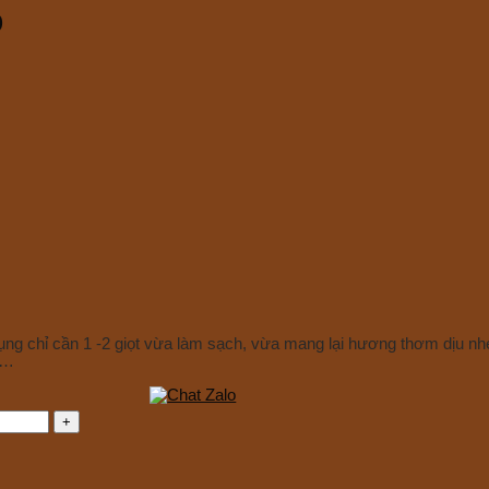
p
ụng chỉ cần 1 -2 giọt vừa làm sạch, vừa mang lại hương thơm dịu nhẹ
 …