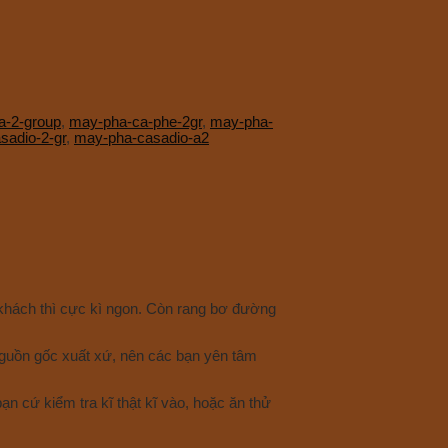
a-2-group
,
may-pha-ca-phe-2gr
,
may-pha-
sadio-2-gr
,
may-pha-casadio-a2
 khách thì cực kì ngon. Còn rang bơ đường
nguồn gốc xuất xứ, nên các bạn yên tâm
ạn cứ kiểm tra kĩ thật kĩ vào, hoặc ăn thử