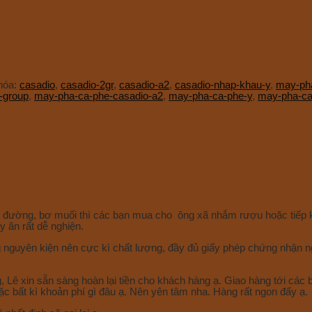
hóa:
casadio
,
casadio-2gr
,
casadio-a2
,
casadio-nhap-khau-y
,
may-ph
-group
,
may-pha-ca-phe-casadio-a2
,
may-pha-ca-phe-y
,
may-pha-ca
g bơ đường, bơ muối thì các bạn mua cho ông xã nhắm rượu hoặc tiếp
y ăn rất dễ nghiện.
g nguyên kiện nên cực kì chất lượng, đầy đủ giấy phép chứng nhận 
 Lê xin sẵn sàng hoàn lại tiền cho khách hàng ạ. Giao hàng tới các b
c bất kì khoản phí gì đâu ạ. Nên yên tâm nha. Hàng rất ngon đấy ạ.