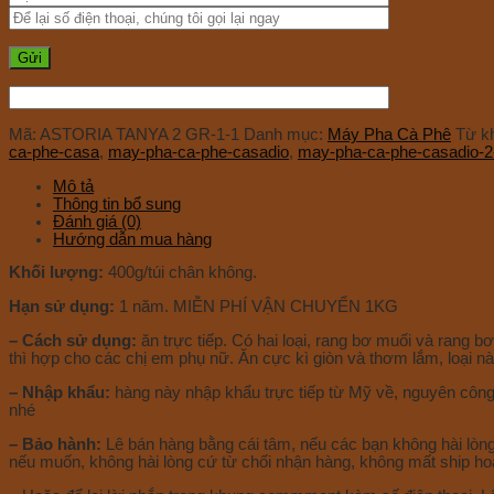
Mã:
ASTORIA TANYA 2 GR-1-1
Danh mục:
Máy Pha Cà Phê
Từ k
ca-phe-casa
,
may-pha-ca-phe-casadio
,
may-pha-ca-phe-casadio-2
Mô tả
Thông tin bổ sung
Đánh giá (0)
Hướng dẫn mua hàng
Khối lượng:
400g/túi chân không.
Hạn sử dụng:
1 năm. MIỄN PHÍ VẬN CHUYỂN 1KG
– Cách sử dụng:
ăn trực tiếp. Có hai loại, rang bơ muối và ran
thì hợp cho các chị em phụ nữ. Ăn cực kì giòn và thơm lắm, loại nà
– Nhập khẩu:
hàng này nhập khẩu trực tiếp từ Mỹ về, nguyên côn
nhé
– Bảo hành:
Lê bán hàng bằng cái tâm, nếu các bạn không hài lòng,
nếu muốn, không hài lòng cứ từ chối nhận hàng, không mất ship hoặ