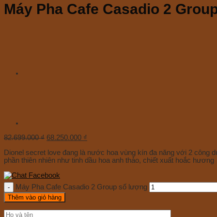
Máy Pha Cafe Casadio 2 Grou
82.699.000
₫
68.250.000
₫
Dionel secret love đang là nước hoa vùng kín đa năng với 2 công d
phần thiên nhiên như tinh dầu hoa anh thảo, chiết xuất hoắc hương
Máy Pha Cafe Casadio 2 Group số lượng
Thêm vào giỏ hàng